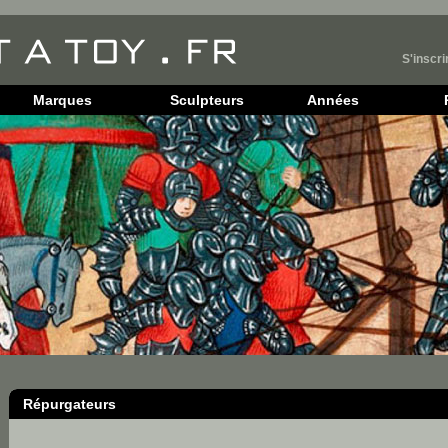
S'inscri
Marques
Sculpteurs
Années
Répurgateurs