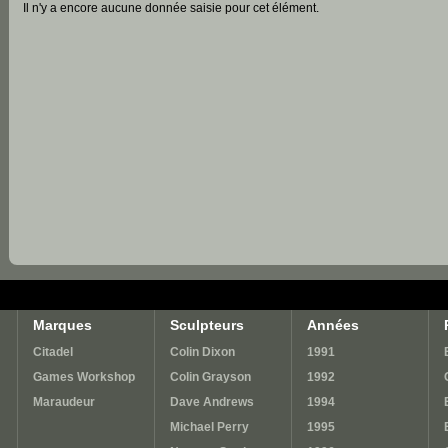
Il n'y a encore aucune donnée saisie pour cet élément.
Marques
Sculpteurs
Années
Citadel
Colin Dixon
1991
Games Workshop
Colin Grayson
1992
Maraudeur
Dave Andrews
1994
Michael Perry
1995