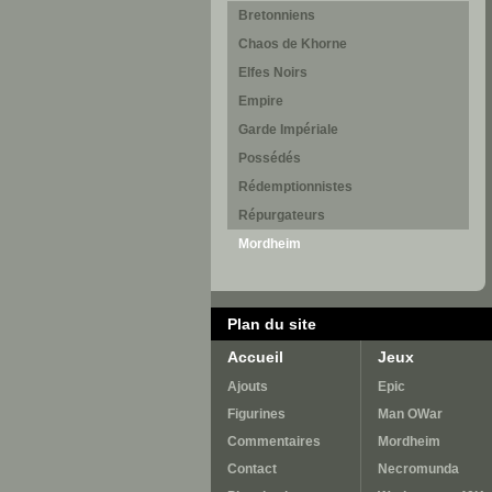
Bretonniens
Chaos de Khorne
Elfes Noirs
Empire
Garde Impériale
Possédés
Rédemptionnistes
Répurgateurs
Mordheim
Plan du site
Accueil
Jeux
Ajouts
Epic
Figurines
Man OWar
Commentaires
Mordheim
Contact
Necromunda