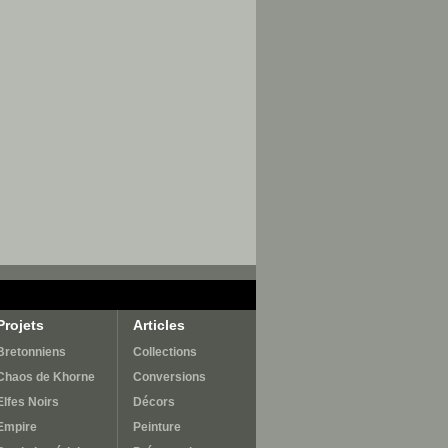
Projets
Articles
Bretonniens
Collections
Chaos de Khorne
Conversions
Elfes Noirs
Décors
Empire
Peinture